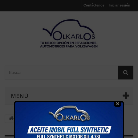
Contáctenos
Iniciar sesión
MENÚ
Teclea lo que buscas aquí:PE banda, filtro, etc