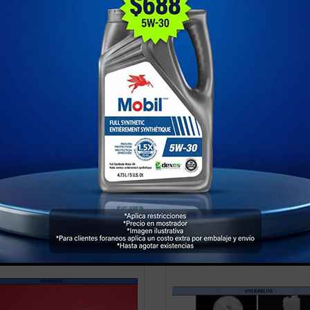
APON GASOLINA CON
BOMBA GAS F.I EXTE
LLAVE
GRANDE GOLF/JETTA A