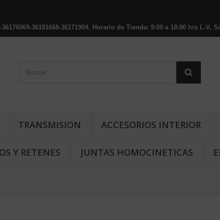
176069-36181668-36171904, Horario de Tienda: 9:00 a 18:00 hrs L-V, Sá
TRANSMISION
ACCESORIOS INTERIOR
OS Y RETENES
JUNTAS HOMOCINETICAS
E