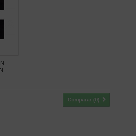
IN
N
Comparar (
0
)