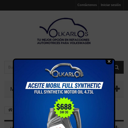
Contáctenos
Iniciar sesión
MENÚ
CHICOTES
FRENO