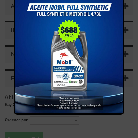
AFINACION
INFORMACIÓN
NOVEDADES
ETIQUETAS
AFINACION
Hay 2 productos.
Ordenar por