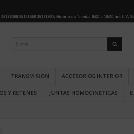
176069-36181668-36171904, Horario de Tienda: 9:00 a 18:00 hrs L-V, Sá
TRANSMISION
ACCESORIOS INTERIOR
OS Y RETENES
JUNTAS HOMOCINETICAS
E