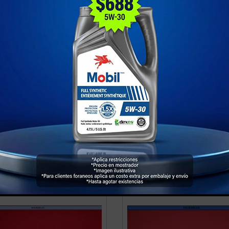
 BAYONETA,PASSAT 95-
BUJE BAYONETA,A4/A
96.
2.0,SE-IB 1.6,2.0.