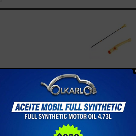
ETAS Y BUJES DE BAYONETA
por
--
1 - 9 de 9 items