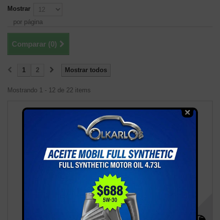
Mostrar
por página
Comparar (
0
)
1
2
Mostrar todos
Mostrando 1 - 12 de 22 items