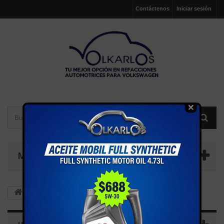
Contáctenos
Iniciar sesión
MENÚ
MOTOR
ENFRIADORES