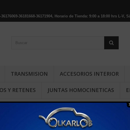
176069-36181668-36171904, Horario de Tienda: 9:00 a 18:00 hrs L-V, Sá
TRANSMISION
ACCESORIOS INTERIOR
OS Y RETENES
JUNTAS HOMOCINETICAS
E
ENCIADORA CARIBE 1.8, ATLANTIC 1.8, CORSAR 1.8, COMBI 1.8, A2 1.8