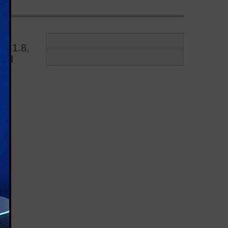
E 1.8,
MBI