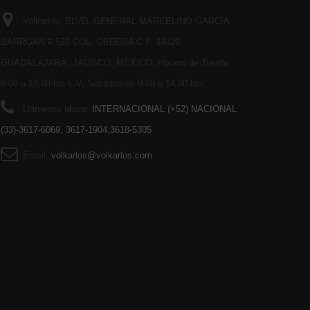
Volkarlos, BLVD. GENERAL MARCELINO GARCIA
BARRGAN # 525 COL. OBRERA C.P. 44420
GUADALAJARA, JALISCO, MEXICO. Horario de Tienda:
9:00 a 18:00 hrs L-V, Sábados de 9:00 a 14:00 hrs.
Llámenos ahora:
INTERNACIONAL (+52) NACIONAL
(33)-3617-6069, 3617-1904,3618-5305
Email:
volkarlos@volkarlos.com