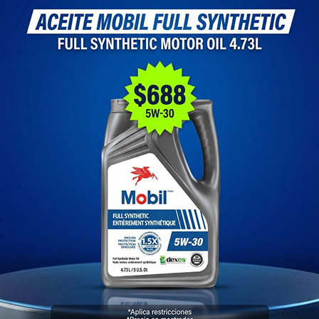
VALVULA POTENCIADORA CARIB
ATLANTIC 1.8, CORSAR 1.8, CO
1.8, A2 1.8
Marca
SIR/ T/BOCAR
CodigoVK
15267
Condición
New product
APLICA PARA MODELOS:
CARIBE 1.8,
ATLANTIC 1.8,
CORSAR 1.8,
COMBI 1.8,
A2 1.8