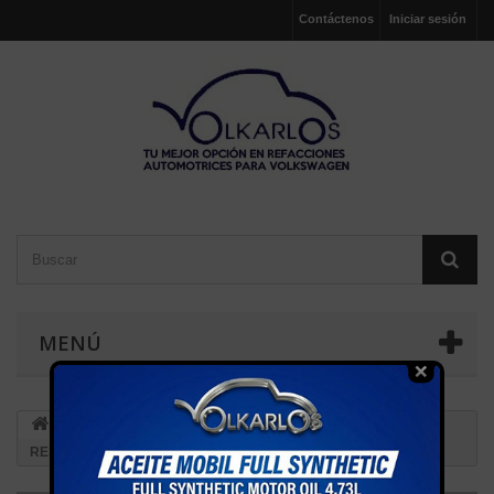
Contáctenos
Iniciar sesión
MENÚ
ACCESORIOS INTERIOR
PERILLAS
BOTON
RESPALDO ASIETO GOLF JETTA A2 A3 A4 BEETTLE