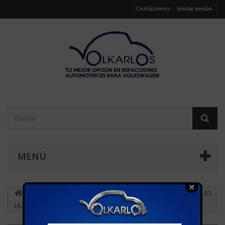
Contáctenos
Iniciar sesión
MENÚ
AFINACION
FILTROS
FILTRO AIRE GOLF-JETTA A3
18., 2.0 Y VR6