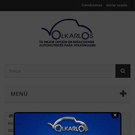
Contáctenos
Iniciar sesión
MENÚ
ELECTRICO
BULBOS Y SENSORES
BULBO
RADIADOR (95°-102°)GOLF/JETTA A4,BEETLE,POLO,LUPO,SEAT
IBIZA/CORDOBA 00-ADELANTE,SEAT LEON/TOLEDO 1.8 01-05