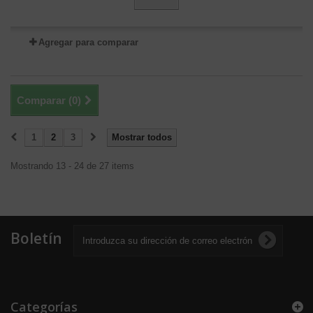
Agregar para comparar
Comparar (
0
)
1
2
3
Mostrar todos
Mostrando 13 - 24 de 27 items
Boletín
Categorías