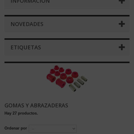
INFORMACIÓN
NOVEDADES
ETIQUETAS
GOMAS Y ABRAZADERAS
Hay 27 productos.
Ordenar por