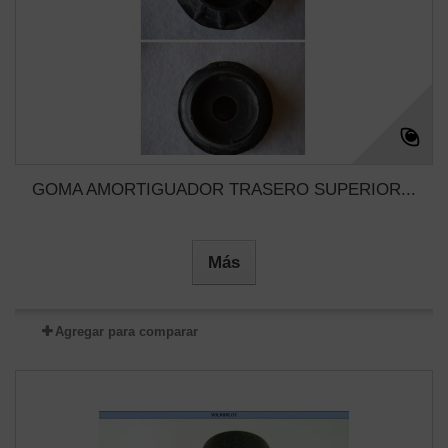
GOMA AMORTIGUADOR TRASERO SUPERIOR...
Más
Agregar para comparar