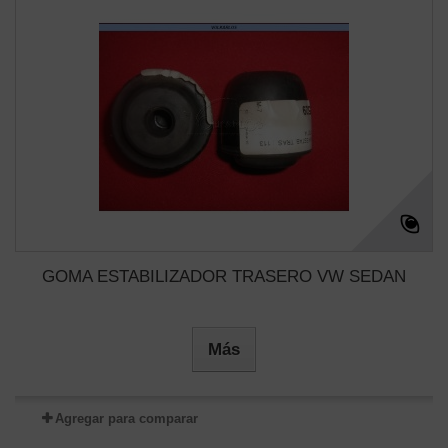
GOMA ESTABILIZADOR TRASERO VW SEDAN
Más
Agregar para comparar