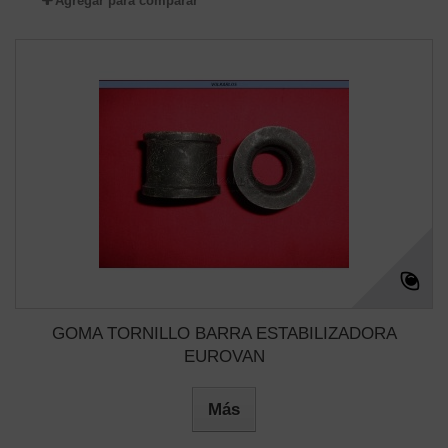
Agregar para comparar
GOMA TORNILLO BARRA ESTABILIZADORA
EUROVAN
Más