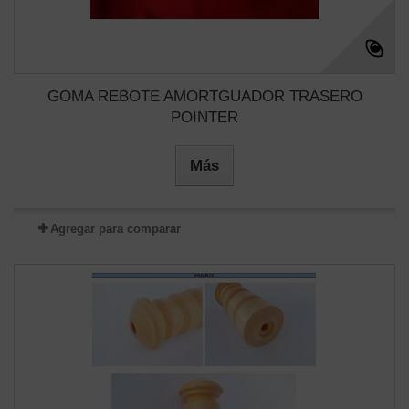
GOMA REBOTE AMORTGUADOR TRASERO
POINTER
Más
Agregar para comparar