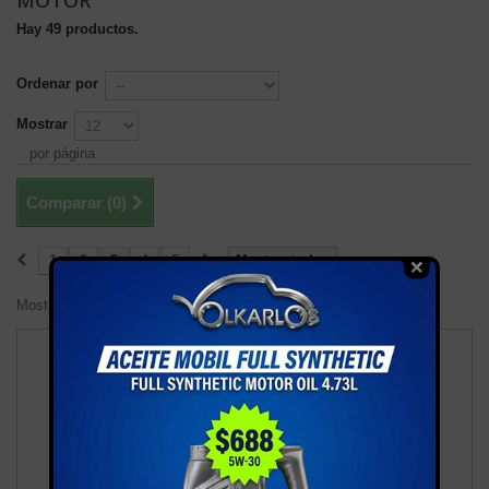
MOTOR
Hay 49 productos.
Ordenar por
Mostrar
por página
Comparar (
0
)
1
2
3
4
5
Mostrar todos
Mostrando 25 - 36 de 49 items