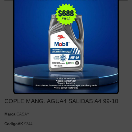
COPLE MANG. AGUA4 SALIDAS A4 99-10
Marca
CASAY
CodigoVK
9344