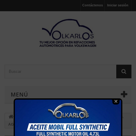
Contáctenos
Iniciar sesión
MENÚ
FRENOS
TUBOS Y MANGUERAS
COPLE MANG.
AGUA4 SALIDAS A4 99-10