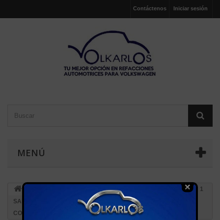
Contáctenos
Iniciar sesión
MENÚ
ENFRIAMIENTO
TOMAS DE AGUA
TOMA AGUA 1
SALIDA (PLASTICO) ATLANTIC, CARIBE, GOLF JETTA A2, A3,
CORSAR, POINTER, DERBY 1.8