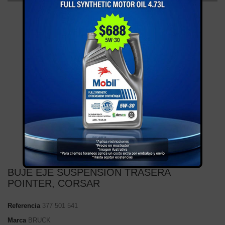
BUJE EJE SUSPENSION TRASERA
POINTER, CORSAR
Referencia
377 501 541
Marca
BRUCK