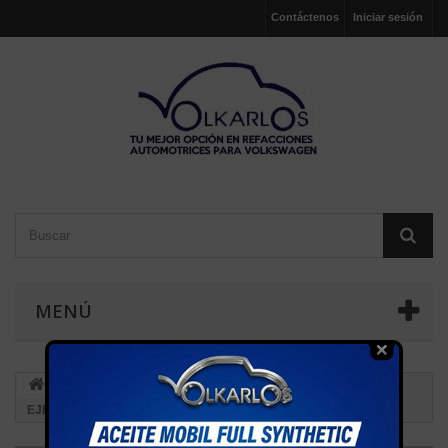
Contáctenos
Iniciar sesión
MENÚ
SUSPENSION
SOPORTES EJE TRASERO
BUJE
EJE SUSPENSION TRASERA POINTER, CORSAR