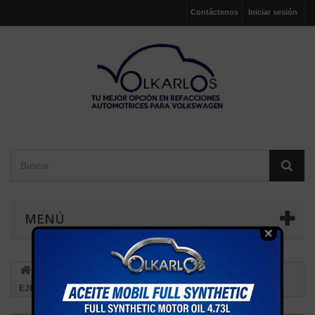
Contáctenos
Iniciar sesión
MENÚ
SUSPENSION
SOPORTES EJE TRASERO
BUJE
EJE SUSPENSION TRASERA GOLF JETTA A3