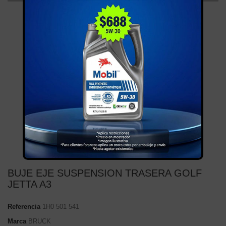
BUJE EJE SUSPENSION TRASERA GOLF
JETTA A3
Referencia
1H0 501 541
Marca
BRUCK