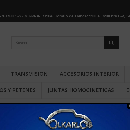
176069-36181668-36171904, Horario de Tienda: 9:00 a 18:00 hrs L-V, Sá
TRANSMISION
ACCESORIOS INTERIOR
OS Y RETENES
JUNTAS HOMOCINETICAS
E
FRIGERANTE CARIBE-ATLANTIC POINTER 98-00