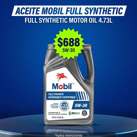
DEPOSITO REFRIGERANTE CAR
ATLANTIC POINTER 98-00
Referencia
171 121 407 E
Marca
BRUCK
CodigoVK
4838
Condición
New product
APLICA PARA MODELO
CARIBE 81-87
ATLANTIC 83-87
POINTER 98-00