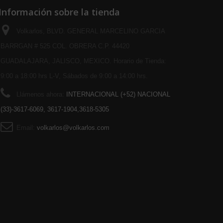
Información sobre la tienda
Volkarlos, BLVD. GENERAL MARCELINO GARCIA
BARRGAN # 525 COL. OBRERA C.P. 44420
GUADALAJARA, JALISCO, MEXICO. Horario de Tienda:
9:00 a 18:00 hrs L-V, Sábados de 9:00 a 14:00 hrs.
Llámenos ahora:
INTERNACIONAL (+52) NACIONAL
(33)-3617-6069, 3617-1904,3618-5305
Email:
volkarlos@volkarlos.com