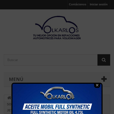
Contáctenos
Iniciar sesión
MENÚ
MOTOR
BASES Y SOPORTES DE MOTOR
SOPORTE MOTOR DELANTERO "PIRINOLA" AUTOMATICO GOLF
JETTA A2