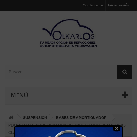
Contáctenos
Iniciar sesión
MENÚ
SUSPENSION
BASES DE AMORTIGUADOR
PLATITO BASE AMORTIGUADOR DELANTERO GOLF JETTA A4, A5
CLASICO, BEETLE, SEAT LEON, TOLEDO