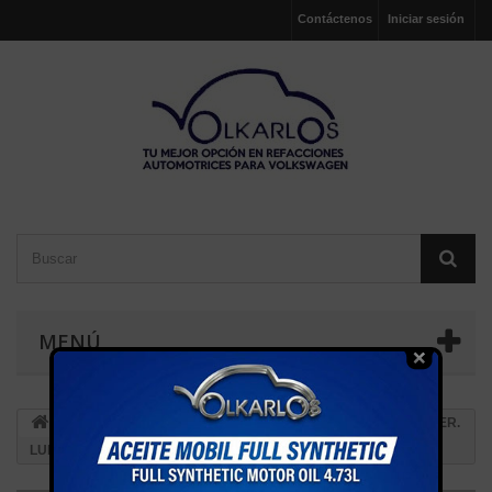
Contáctenos
Iniciar sesión
MENÚ
ACCESORIOS EXTERIOR
CHAPA PUERTA TRAS. DER.
LUPO