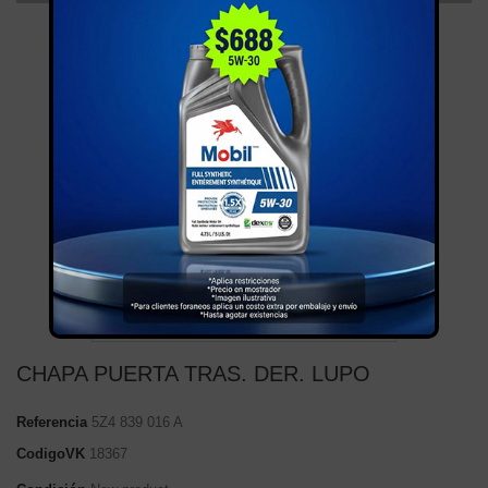
NUEVO
CHAPA PUERTA TRAS. DER. LUPO
Referencia
5Z4 839 016 A
CodigoVK
18367